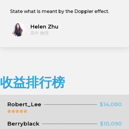
State what is meant by the Doppler effect.
Helen Zhu
高中 物理
收益排行榜
Robert_Lee
$14,080





Berryblack
$10,090