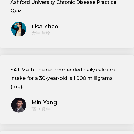
Ashford University Chronic Disease Practice
Quiz
Lisa Zhao
大学 生物
SAT Math The recommended daily calcium
intake for a 30-year-old is 1,000 milligrams
(mg).
Min Yang
高中 数学