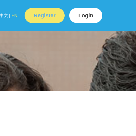
Register
Login
中文
|
EN