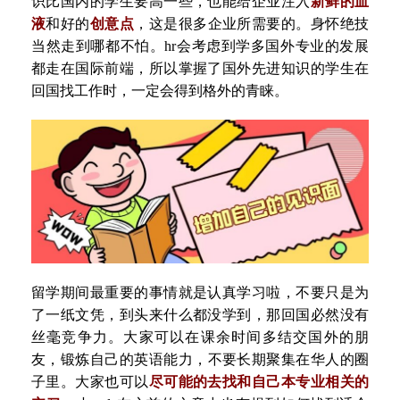
识比国内的学生要高一些
，
也能给企业注入
新鲜的血
液
和好的
创意点
，
这是很多企业所需要的
。
身怀绝技
当然走到哪都不怕
。
hr会考虑到学多国外专业的发展
都走在国际前端
，
所以掌握了国外先进知识的学生在
回国找工作时
，
一定会得到格外的青睐
。
留学期间最重要的事情就是认真学习啦
，
不要只是为
了一纸文凭
，
到头来什么都没学到
，
那回国必然没有
丝毫竞争力
。
大家可以在课余时间多结交国外的朋
友
，
锻炼自己的英语能力
，
不要长期聚集在华人的圈
子里
。
大家也可以
尽可能的去找和自己本专业相关的