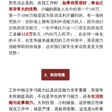
所无法企及的
。
在找工作时
，
如果你英语好
，
将会占
有非常大的优势
。
小编的朋友
人生中的第一个
100万、
第一个1000万都是因为英语流利
才赚到的
。
有一项研
究统计：
在
职场上拥有流利外语能力的人，因为他们
出色的语言能力，
一生中将比只会一门语言的其他员
工多赚
12.8万
美元（约88万人民币）
。
在全球一体化
的今天
，在
竞争越来越激烈
的工作环境中，
英语能力
强能帮助到你很多
。
这对我们留学生来说简直是天然
优势
～
工作中独立学习能力以及抗压能力非常重要
，
而留学
生所能提高的
，
不仅是学生的学习能力
，
还有
生活技
能与处事能力
。
大到住宿
，
小到做饭
。
这些独立性体
现在工作中
，
就是严谨
、
高效和坚毅
。
这也是
hr所看