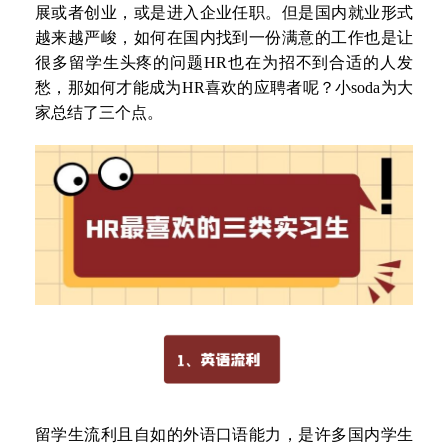
展或者创业
，
或是进入企业任职
。
但是国内就业形式
越来越严峻
，
如何在国内找到一份满意的工作也是让
很多留学生头疼的问题
HR
也在为招不到合适的人发
愁
，
那如何才能成为
HR
喜欢的应聘者呢
？
小
soda为大
家总结了三个点
。
留学生流利且自如的外语口语能力
，
是许多国内学生