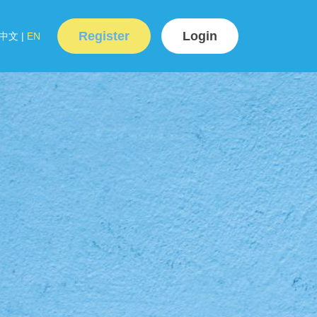
Register
Login
中文
|
EN