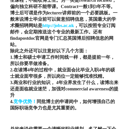
生课程，不能收博士生。另一类是research focused，
偏向独立科研不能带课。Contract一般1到3年不等。
博士后可谓是作为lecturer讲师前的一个必要跳板。一
般来说博士毕业前可以留意招聘信息，英国最大的学
术圈招聘网站是
http://jobs.ac.uk
，可以按照专业订阅
邮件，会定期推送这个专业的最新工作。还有
findapostdoc官网是专门汇总英国博后招聘信息的网
站。
除此之外还可以注意好以下几个方面：
1.博士和硕士申请工作时间线一样，都是提前一年，
所以你要早做准备。
2.在读博4年的过程中，就业面会比毕业入职4年的硕
士就业面窄很多，所以岗位一定能够找准找精。
3.商业和行业的知识， 4年业界发生了什么，读博出来
还是面临就业迷茫，加强对commercial awareness的提
升
4.
竞争优势！
同批博士的申请岗中，如何增强自己的
国际职场竞争力也是尤其重要的。
总的来说你需要一个清晰的职业规划，多了解一下企