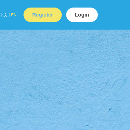
Register
Login
中文
|
EN