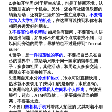
2.参加开学周!对于新生来说，也是了解新环境，认
识新朋友的一个机会。另外，还会有社团俱乐部的
纳新活动，还有新生须知的一些注意事项。
不要错
过加入大学社团的机会
，在这里可以找到和你有着
相同兴趣爱好的朋友。
3.
不要害怕寻求帮助!
如果你有疑问，不要害怕向讲
师提出问题，如果你不知道某个点或者找不到，可
以问问旁边的同学，最糟的也不过是得到“I’m not
sure’
4.留学，是
一件很孤独的事的
。不要把自己关在自
己的世界中，或活动只限于同一国家的留学生圈
子，多参加社团，其他活动，和周边人多多交流，
新朋友不会直接掉下来。
5.澳洲自来水分
冷水和热水
，冷水可以直接饮用，
热水就不要饮用了(热水用的是铜管，水质含铜)。
6.澳洲当地人很
注重私人空间和个人距离
，在澳洲
银行，超市，ATM机取款，一定要保持适当的距
离，不要靠太近。
7.不要用
照相机手机
对着路人拍照的 尤其对着小朋