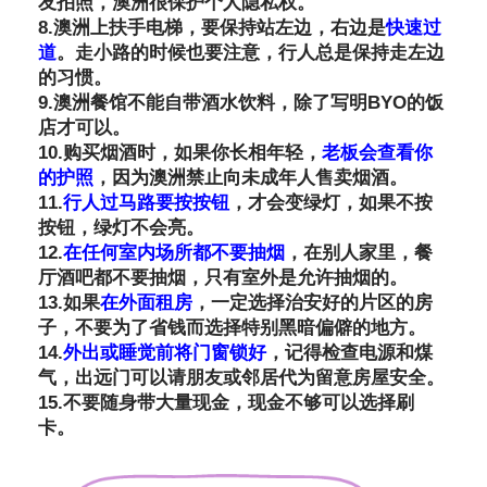
友拍照，澳洲很保护个人隐私权。
8.澳洲上扶手电梯，要保持站左边，右边是
快速过
道
。走小路的时候也要注意，行人总是保持走左边
的习惯。
9.澳洲餐馆不能自带酒水饮料，除了写明BYO的饭
店才可以。
10.购买烟酒时，如果你长相年轻，
老板会查看你
的护照
，因为澳洲禁止向未成年人售卖烟酒。
11.
行人过马路要按按钮
，才会变绿灯，如果不按
按钮，绿灯不会亮。
12.
在任何室内场所都不要抽烟
，在别人家里，餐
厅酒吧都不要抽烟，只有室外是允许抽烟的。
13.如果
在外面租房
，一定选择治安好的片区的房
子，不要为了省钱而选择特别黑暗偏僻的地方。
14.
外出或睡觉前将门窗锁好
，记得检查电源和煤
气，出远门可以请朋友或邻居代为留意房屋安全。
15.不要随身带大量现金，现金不够可以选择刷
卡。