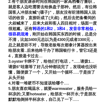
2.有个朋友课余时间在韩国的一家高档餐厅兼职，
就是客人边吃需要去给换盘子那种。然后，有位韩
国客人冲朋友喊“(碟子)”，朋友没有听清韩国人说
话的收音，直接听成了(大叔)，然后去把备餐间的
大叔喊来了，后来大叔和客人四目相对，场面一度
很尬尴。还有
韩语的1和2，3和4，发音非常相似，
很容易混淆，
刚开始在韩国买东西的时候，总是分
不清，比如3400元总以为是4300元或者3300元，
总之就是听不对，导致老板每次都拿计算器按出来
给朋友看..后来他终干办了韩国银行卡，管它3还是
4，直接递卡过去…
3.oyster卡绑不了，给他们打电话，“.….请拨1…
请拨6”哇塞等了好几分钟都说完了，发现啥也没听
懂，随便拨了一个，又开始一个循环.….于是挂了
从头开始
4.对着一堆硬币不知道该给哪个….
5.朋友喜欢喝温水，就要warmwater，服务员给一
杯凉的;又要hotwater，给朋友一杯开水;于是朋友
默默地倒掉半杯凉水，自己兑了一下.….