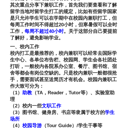
其次重点分享下兼职工作，首先我们要查看和了解
留学当地对留学生打工的规定，比如有些留学国家
是只允许学生可以在学期中在校园内兼职打工，但
每周工作时间不得超过20小时，但寒暑假可以全时
工作，
每周不超过40小时
。关于这部分自己要提前
了解好，避免影响学业。
一、校内工作
校内打工是最推荐的，校内兼职可以经常去国际学
生中心、各单位布告栏、校园网、学生会各社团处
打听，一般校内各院系办公室、餐厅、图书馆、宿
舍等都会有岗位空缺的。只是校内兼职一般都很抢
手，需要面试甚至送简历才有机会。校园内兼职工
作大致可分为：
（1）
助教
（TA，Reader，Tutor等）、实验室助
理
（2）校内一些
文职工作
（3）图书馆、健身房、书店等隶属于校方的
学生
场所
（4）
校园导游
（Tour Guide）/学生干事等