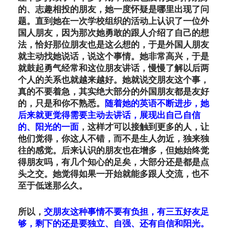
的、志趣相投的朋友，她一度怀疑是哪里出现了问
题。直到她在一次学校组织的活动上认识了一位外
国人朋友，因为那次她勇敢的跟人介绍了自己的想
法，恰好那位朋友也是这么想的，于是外国人朋友
就主动找她说话，说这个事情。她非常高兴，于是
就鼓起勇气经常和这位朋友讲话，慢慢了解以后两
个人的关系也就越来越好。她就说交朋友这个事，
真的不要着急，其实绝大部分的外国朋友都是友好
的，只是和你不熟悉。
随着她的英语不断进步，她
后来就更觉得需要主动去讲话，展现出自己自信
的、阳光的一面
，这样才可以接触到更多的人，让
他们觉得，你这人不错，而不是生人勿近，独来独
往的感觉。后来认识的朋友也在增多，但她始终觉
得朋友吗，有几个知心的足矣，大部分还是都是点
头之交。她觉得如果一开始就能多跟人交流，也不
至于低迷那么久。
所以，
交朋友这种事情不要有负担，有三五好友足
够，剩下的还是要独立、自强、还有自信和阳光。