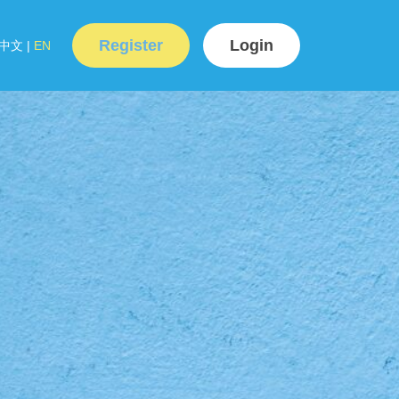
Register
Login
中文
|
EN