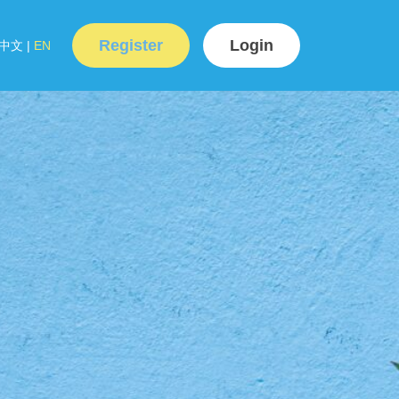
Register
Login
中文
|
EN