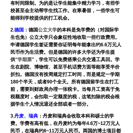
有时间限制。为的是让学生能集中精力学习，有些学
校甚至会主动帮学生找工作。在寒暑假，一些学生可
能得到学校提供的打工机会。
2.
德国
：
德国
公立大学
的本科是免学费的（对国际学
生也免）公立大学只会象征性地收取一些行政费用。
申请德国学生签证需要你证明每年能拿出约6.6万元人
民币作为生活费。但是德国的许多大学还为学生提
供“
学期票
”，学生可以免费搭乘公共交通工具回。学
生在剧院、博物馆、甚至手机话费方面等能享受半价
折扣。德国没有按周规定打工时间，而是规定一学期
180个半天，或者90个全天。所有德国留学生在打工
前，需要到财政局办理一张税卡。当每月工资高于免
税额度时，会扣取一定额度的税，这笔扣除的税会根
据学生个人情况退还全部或者一部分。
3.
丹麦、瑞典
：
丹麦和瑞典会收取本科和硕士的学
费。学费有高有低，在丹麦约为每年4.6万~12万元人
民币，在瑞典约6~11万元人民币。两国的博士项目都