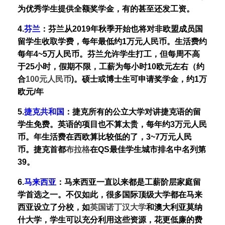
为优秀学生提供全额奖学金，有的甚至还发工资。
4.
芬兰
：
芬兰从2019年秋季开始也将对非欧盟成员国
留学生收取学费，每年最低约1万元人民币。生活费约
每年4~5万人民币。芬兰允许学生打工，但每周不高
于25小时，假期不限，工薪为每小时10欧元左右（约
合
100元人民币
)。硕士或博士生可申请奖学金，约1万
欧元/年
5.
捷克共和国
：
捷克所有的公立大学对讲捷克语的留
学生免费。英语的项目也不算太贵，每年约3万元人民
币。年生活费在西欧算比较低的了，3~7万元人民
币。捷克首都
布拉格
在QS最佳学生城市排名中名列第
39。
6.
马来西亚
：
马来西亚一直以来都是工薪阶层家庭留
学首选之一。不仅如此，很多国际顶级大学都在马来
西亚设立了分校，如
英国诺丁汉大学
和澳大利亚莫纳
什大学，学生可以充分利用这些资源，花更低廉的费