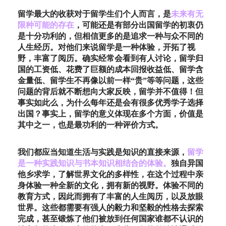
留学最大的收获对于留学生们个人而言，是
未来有无
限种可能的存在
，可能还是有部分出国留学的初衷仍
是十分功利的，但相信更多的是追求一种与众不同的
人生经历。对他们来说留学是一种体验，开拓了视
野，丰富了阅历。确实经常会看到有人讨论，留学归
国的工资低、花费了巨额的成本回报收益低、留学含
金量低、留学生不再像以前一样“贵”等等问题，这些
问题的背后就不断想向大家反映，留学并不值得！但
事实如此么，为什么每年还是会有很多优秀学子选择
出国？事实上，留学的意义体现在多个方面，价值是
其中之一，也是最功利的一种评价方式。
我们都应当知道生活与实践是知识的直接来源，
留学
是一种实践知识与书本知识相结合的体验。
独自异国
他乡求学，了解世界文化的多样性，在这个过程中亲
身体验一种全新的文化，拥有新的视野。体验不同的
教育方式，因此而拥有了丰富的人生阅历，以及放眼
世界。这些都需要有强人的毅力和坚毅的性格去探索
完成，甚至锻炼了他们被放到任何国家谁都不认识的