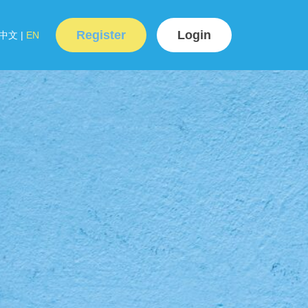
Register
Login
中文
|
EN