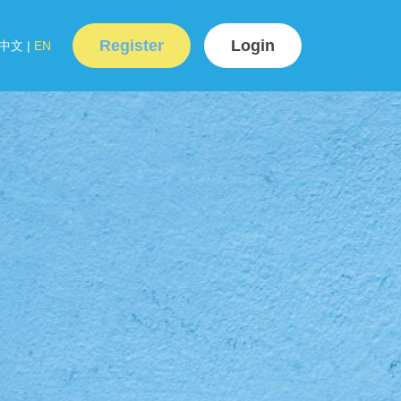
Register
Login
中文
|
EN