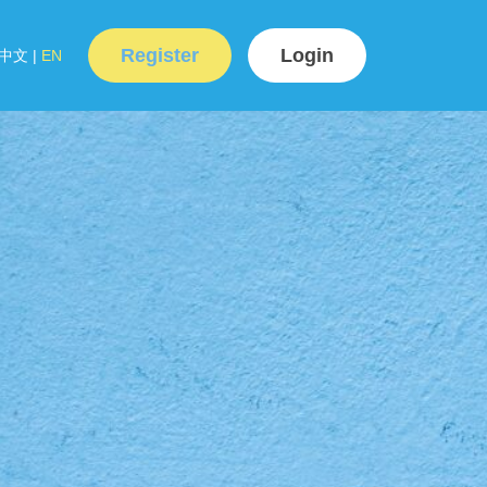
Register
Login
中文
|
EN